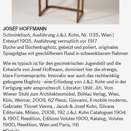
JOSEF HOFFMANN
Schminktisch, Ausführung J.&J. Kohn, Nr. 1135, Wien |
Entwurf 1905, Ausführung vermutlich vor 1917
Buche und Buchenbugholz, gebeizt und poliert, originales
Spiegelglas mit geschliffenem Rand in schwenkbarem Rahmen
Wie es typisch ist für den geometrischen Jugendstil und die
Entwürfe von Josef Hoffmann, dominiert hier die strenge,
klare Formensprache. Innovativ war auch das rechtwinklig
gebogene Bugholz - eine Erfindung von J.&J. Kohn und in der
Fertigung sehr anspruchsvoll. Literatur: Uhlíř, Jiří, Vom
Wiener Stuhl zum Architektenmöbel, Böhlau Verlag, Wien,
Köln, Weimar, 2009, 62 Renzi, Giovanni, Il mobile moderno,
Gebrüder Thonet Vienna , Jacob & Josef Kohn, Silvana
Editoriale, Milano, 2008, 192 J.&J. Kohn Catalogues 1904
& 1907, Reedition, Editions Volutes 1900, Katalog, Volutes
1900, Reedition, Wien und Paris, 116
Details