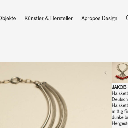
Objekte
Künstler & Hersteller
Apropos Design
JAKOB
Halsket
Deutsch
Halskett
mittig f
dunkelb
Hergeste